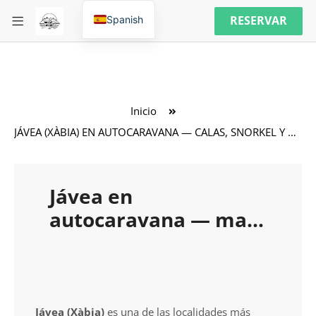
RESERVAR
Spanish
Inicio
JÁVEA (XÀBIA) EN AUTOCARAVANA — CALAS, SNORKEL Y AGUAS TURQUESAS
Jávea en
autocaravana — mar,
naturaleza y
sensación de costa
salvaje
Jávea (Xàbia)
es una de las localidades más