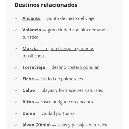
Destinos relacionados
Alicante
— punto de inicio del viaje
Valencia
— gran ciudad con alta demanda
turística
Murcia
— región tranquila y menos
masificada
Torrevieja
— destino costero popular
Elche
— ciudad de palmerales
Calpe
— playas y formaciones naturales
Altea
— casco antiguo con encanto
Denia
— ciudad portuaria
Jávea (Xàbia)
— calas y paisajes naturales