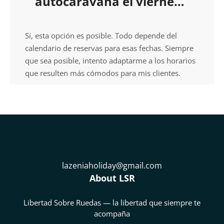
autocaravana el viernes
por la tarde y devolverla
el domingo por la noche?
Sí, esta opción es posible. Todo depende del
calendario de reservas para esas fechas. Siempre
que sea posible, intento adaptarme a los horarios
que resulten más cómodos para mis clientes.
lazeniaholiday@gmail.com
About LSR
Libertad Sobre Ruedas — la libertad que siempre te
acompaña