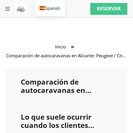
RESERVAR
Spanish
Inicio
Comparación de autocaravanas en Alicante: Peugeot / Citroën Camper vs Carthago Corado I 449
Comparación de
autocaravanas en
Alicante: Peugeot /
Citroën Camper vs
Carthago Corado I 449
Lo que suele ocurrir
cuando los clientes