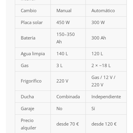
Cambio
Manual
Automático
Placa solar
450 W
300 W
150–350
Batería
300 Ah
Ah
Agua limpia
140 L
120 L
Gas
3 L
2 × ~18 L
Gas / 12 V /
Frigorífico
220 V
220 V
Ducha
Combinada
Independiente
Garaje
No
Sí
Precio
desde 70 €
desde 120 €
alquiler